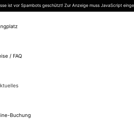
sse ist vor Spambots geschützt! Zur Anzeige muss JavaScript einges
ngplatz
eise / FAQ
ktuelles
line-Buchung