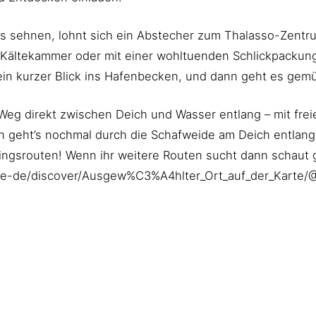
ess sehnen, lohnt sich ein Abstecher zum Thalasso-Zentr
er Kältekammer oder mit einer wohltuenden Schlickpackun
n kurzer Blick ins Hafenbecken, und dann geht es gemüt
 Weg direkt zwischen Deich und Wasser entlang – mit frei
 geht’s nochmal durch die Schafweide am Deich entlang 
lingsrouten! Wenn ihr weitere Routen sucht dann schaut 
/de-de/discover/Ausgew%C3%A4hlter_Ort_auf_der_Karte/