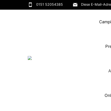
0151 52054385
Diese E-Mail-Adre
Campi
Pr
A
On