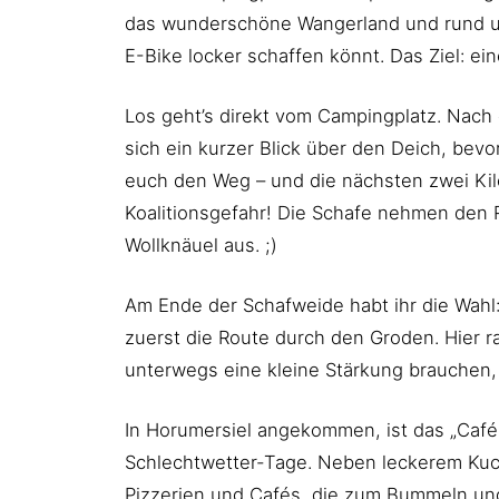
das wunderschöne Wangerland und rund um
E-Bike locker schaffen könnt. Das Ziel: e
Los geht’s direkt vom Campingplatz. Nach 
sich ein kurzer Blick über den Deich, bevo
euch den Weg – und die nächsten zwei Kilo
Koalitionsgefahr! Die Schafe nehmen den 
Wollknäuel aus. ;)
Am Ende der Schafweide habt ihr die Wahl:
zuerst die Route durch den Groden. Hier rad
unterwegs eine kleine Stärkung brauchen,
In Horumersiel angekommen, ist das „Café
Schlechtwetter-Tage. Neben leckerem Kuche
Pizzerien und Cafés, die zum Bummeln un