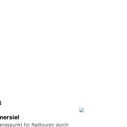
4
mersiel
angspunkt für Radtouren durch