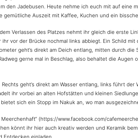
 den Jadebusen. Heute nehme ich euch mit auf eine mei
ine gemütliche Auszeit mit Kaffee, Kuchen und ein bissc
dem Verlassen des Platzes nehmt ihr gleich die erste Li
r ihr vor der Brücke nochmal links abbiegt. Ein Schild mi
meter geht’s direkt am Deich entlang, mitten durch die S
Radweg gerne mal in Beschlag, also behaltet die Augen 
 Rechts geht’s direkt am Wasser entlang, links führt de
elt ihr vorbei an alten Hofstätten und kleinen Siedlungen
 bietet sich ein Stopp im Nakuk an, wo man ausgezeichn
 Meerchenhaft“ (https://www.facebook.com/cafemeerchen
n könnt ihr hier auch kreativ werden und Keramik bemale
d Entdecken einladen.